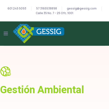
601 245 5093
57 3165538898
gessig@gessig.com
Calle 35 No. 7 - 25 Ofc. 1001
Gestión Ambiental