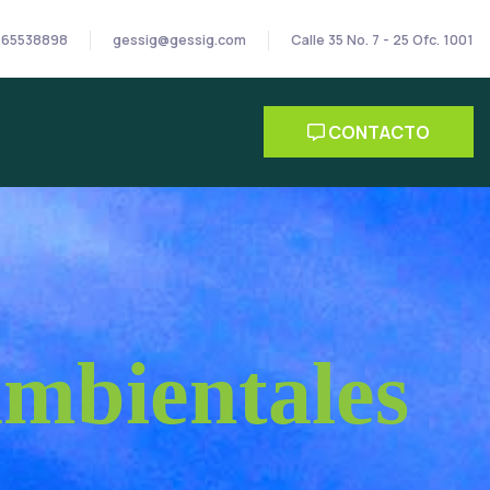
165538898
gessig@gessig.com
Calle 35 No. 7 - 25 Ofc. 1001
CONTACTO
ambientales