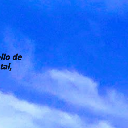
llo de
al,