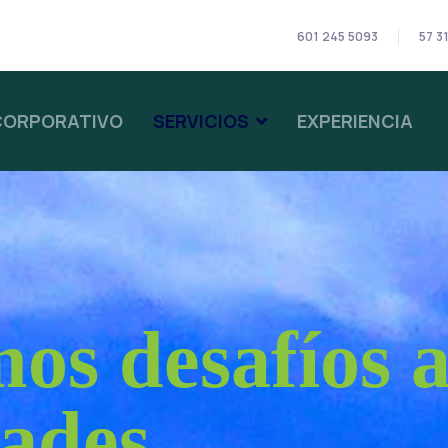
601 245 5093
57 3
CORPORATIVO
SERVICIOS
EXPERIENCIA
os desafíos 
dades